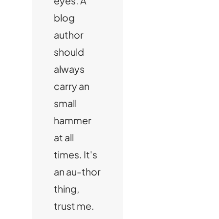
eyes. A
blog
author
should
always
carry an
small
hammer
at all
times. It's
an au-thor
thing,
trust me.