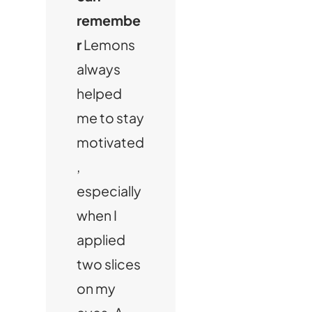
remembe
r
Lemons
always
helped
me to stay
motivated
,
especially
when I
applied
two slices
on my