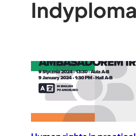
In
dyploma