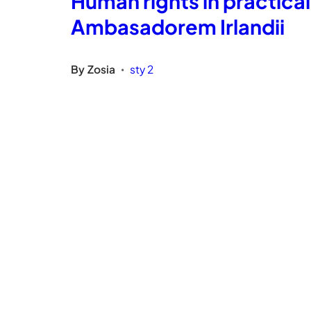
Human rights in practica
Ambasadorem Irlandii
By
Zosia
sty 2
•