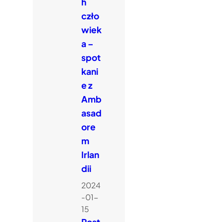
h
czło
wiek
a –
spot
kani
e z
Amb
asad
ore
m
Irlan
dii
2024
-01-
15