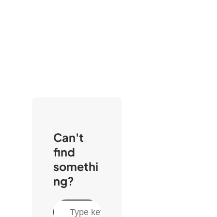
Can't
find
somethi
ng?
S