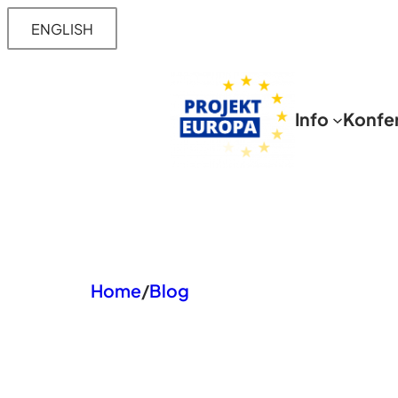
Przejdź
ENGLISH
do
treści
Info
Konfe
Home
/
Blog