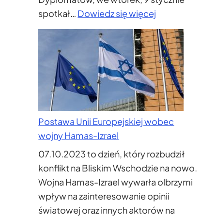
:
spotkał…
Dowiedz się więcej
Rozmowa
o
prawach
człowieka
–
spotkanie
z
Postawa Unii Europejskiej wobec
Ambasadore
wojny Hamas-Izrael
Irlandii
07.10.2023 to dzień, który rozbudził
konflikt na Bliskim Wschodzie na nowo.
Wojna Hamas-Izrael wywarła olbrzymi
wpływ na zainteresowanie opinii
światowej oraz innych aktorów na