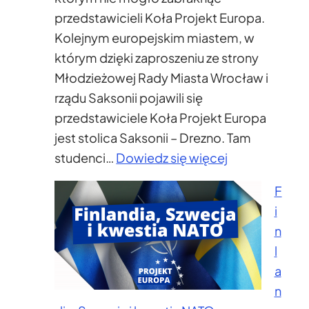
przedstawicieli Koła Projekt Europa.
Kolejnym europejskim miastem, w
którym dzięki zaproszeniu ze strony
Młodzieżowej Rady Miasta Wrocław i
rządu Saksonii pojawili się
przedstawiciele Koła Projekt Europa
jest stolica Saksonii – Drezno. Tam
:
studenci…
Dowiedz się więcej
Fete
F
de
i
l’europe
n
l
a
n