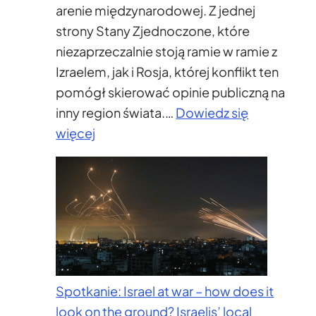
arenie międzynarodowej. Z jednej
strony Stany Zjednoczone, które
niezaprzeczalnie stoją ramie w ramie z
Izraelem, jak i Rosja, której konflikt ten
pomógł skierować opinie publiczną na
inny region świata.…
Dowiedz się
:
więcej
Postawa
Unii
Europejskiej
wobec
wojny
Hamas-
Izrael
Spotkanie: Israel at war – how does it
look on the ground? Israelis’ local