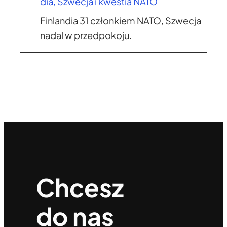
dia, Szwecja i kwestia NATO
Finlandia 31 członkiem NATO, Szwecja
nadal w przedpokoju.
Chcesz
do nas