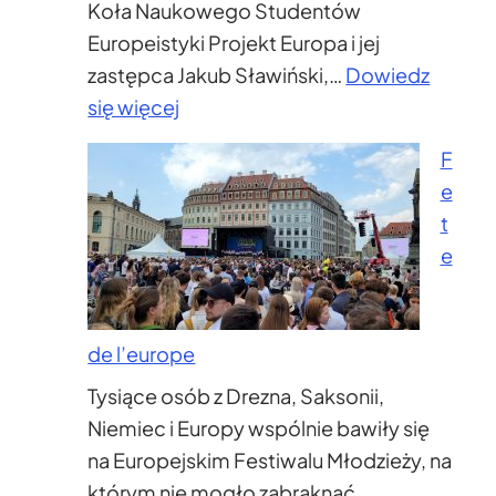
Koła Naukowego Studentów
Europeistyki Projekt Europa i jej
zastępca Jakub Sławiński,…
Dowiedz
:
się więcej
SOTEU
F
2023
e
i
t
debata
e
„Unia
Okiem
Młodych”
de l’europe
Tysiące osób z Drezna, Saksonii,
Niemiec i Europy wspólnie bawiły się
na Europejskim Festiwalu Młodzieży, na
którym nie mogło zabraknąć