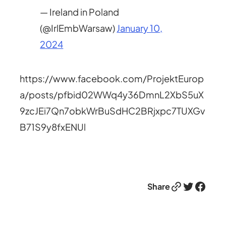
— Ireland in Poland
(@IrlEmbWarsaw)
January 10,
2024
https://www.facebook.com/ProjektEurop
a/posts/pfbid02WWq4y36DmnL2XbS5uX
9zcJEi7Qn7obkWrBuSdHC2BRjxpc7TUXGv
B71S9y8fxENUl
Link
Twitter
Facebook
Share