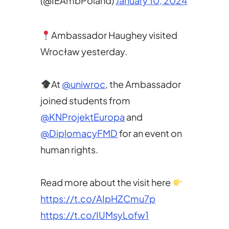
(@IEAmbPoland)
January 10, 2024
Ambassador Haughey visited
Wrocław yesterday.
At
@uniwroc
, the Ambassador
joined students from
@KNProjektEuropa
and
@DiplomacyFMD
for an event on
human rights.
Read more about the visit here
https://t.co/AIpHZCmu7p
https://t.co/IUMsyLofw1