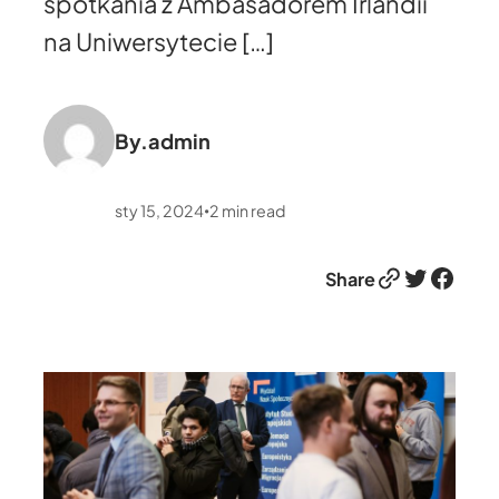
spotkania z Ambasadorem Irlandii
na Uniwersytecie […]
By.
admin
sty 15, 2024
2
min read
•
Link
Twitter
Facebook
Share