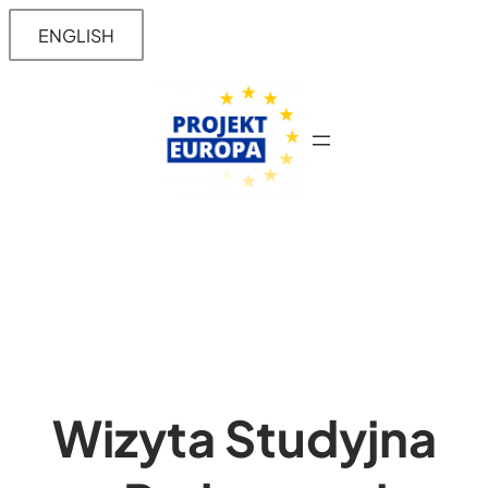
Przejdź
ENGLISH
do
treści
Wizyta Studyjna