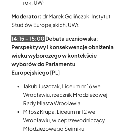
rok, UWr
Moderator:
dr Marek Golińczak, Instytut
Studiów Europejskich, UWr.
14:15 – 15:00
Debata uczniowska
:
Perspektywy i konsekwencje obniżenia
wieku wyborczego w kontekście
wyborów do Parlamentu
Europejskiego
[PL]
Jakub Juszczak, Liceum nr 16 we
Wrocławiu, rzecznik Młodzieżowej
Rady Miasta Wrocławia
Miłosz Krupa, Liceum nr 12 we
Wrocławiu, wiceprzewodniczący
Młodzieżowego Sejmiku