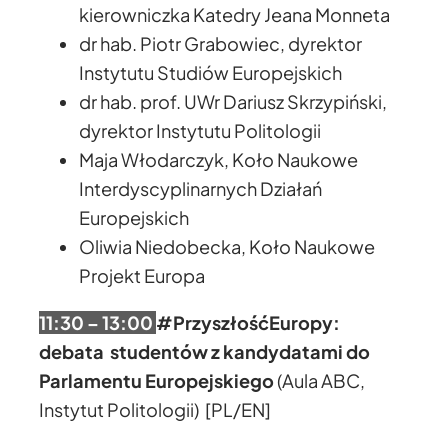
kierowniczka Katedry Jeana Monneta
dr hab. Piotr Grabowiec, dyrektor
Instytutu Studiów Europejskich
dr hab. prof. UWr Dariusz Skrzypiński,
dyrektor Instytutu Politologii
Maja Włodarczyk, Koło Naukowe
Interdyscyplinarnych Działań
Europejskich
Oliwia Niedobecka, Koło Naukowe
Projekt Europa
11:30 – 13:00
#PrzyszłośćEuropy:
debata studentów z kandydatami do
Parlamentu Europejskiego
(Aula ABC,
Instytut Politologii) [PL/EN]