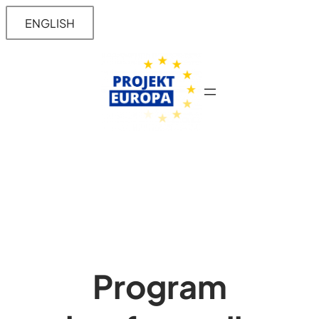
Przejdź
ENGLISH
do
treści
Program