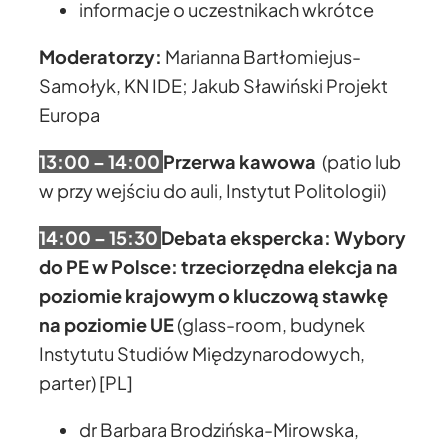
informacje o uczestnikach wkrótce
Moderatorzy:
Marianna Bartłomiejus-
Samołyk, KN IDE; Jakub Sławiński Projekt
Europa
13:00 – 14:00
Przerwa kawowa
(patio lub
w przy wejściu do auli, Instytut Politologii)
14:00 – 15:30
Debata ekspercka: Wybory
do PE w Polsce: trzeciorzędna elekcja na
poziomie krajowym o kluczową stawkę
na poziomie UE
(glass-room, budynek
Instytutu Studiów Międzynarodowych,
parter) [PL]
dr Barbara Brodzińska-Mirowska,