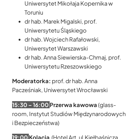
Uniwersytet Mikołaja Kopernika w
Toruniu
dr hab. Marek Migalski, prof.
Uniwersytetu Śląskiego
dr hab. Wojciech Rafałowski,
Uniwersytet Warszawski
dr hab. Anna Siewierska-Chmaj, prof.
Uniwersytetu Rzeszowskiego
Moderatorka:
prof. dr hab. Anna
Pacześniak, Uniwersytet Wrocławski
15:30 – 16:00
Przerwa kawowa
(glass-
room, Instytut Studiów Międzynarodowych
i Bezpieczeństwa)
19:00
Kolacja
(Hotel Art, ul.Kiełbaśnicza