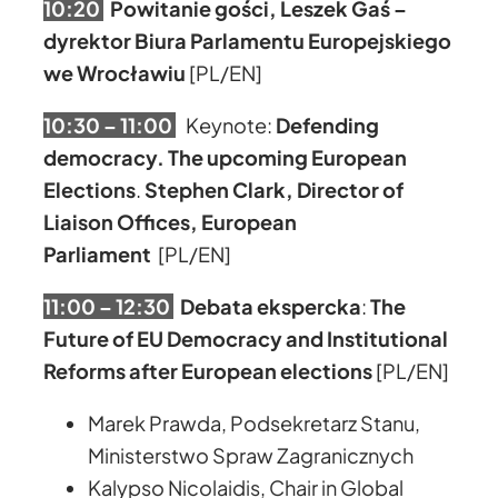
10:20
Powitanie gości, Leszek Gaś –
dyrektor Biura Parlamentu Europejskiego
we Wrocławiu
[PL/EN]
10:30 – 11:00
Keynote:
Defending
democracy. The upcoming European
Elections
.
Stephen Clark, Director of
Liaison Offices, European
Parliament
[PL/EN]
11:00 – 12:30
Debata ekspercka
:
The
Future of EU Democracy and Institutional
Reforms after European elections
[PL/EN]
Marek Prawda, Podsekretarz Stanu,
Ministerstwo Spraw Zagranicznych
Kalypso Nicolaidis, Chair in Global