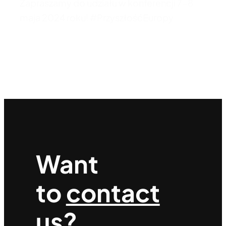
Zapraszamy do udziału w konferencji 7-8
maja 2024 roku! #PrzyszłośćEuropy
Want
to
contact
us?