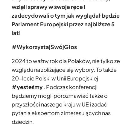
wzięli sprawy w swoje ręce i
zadecydowali o tym jak wyglądał będzie
Parlament Europejski przez najbliższe 5
lat!
#WykorzystajSwójGłos
2024 to ważny rok dla Polaków, nie tylko ze
względu na zbliżające się wybory. To także
20-lecie Polski w Unii Europejskiej
#yesteśmy
. Podczas konferencji
będziemy mogli porozmawiać także o
przyszłości naszego kraju w UE i zadać
pytania ekspertom z interesujących nas
dziedzin.